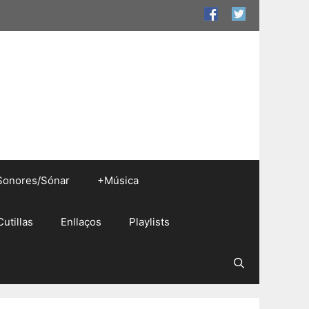
Sonores/Sónar
+Música
Cutillas
Enllaços
Playlists