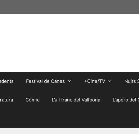
ndents
Festival de Canes
+Cine/TV
Nuits 
eratura
Còmic
L’ull franc del Vallbona
L’apéro del 