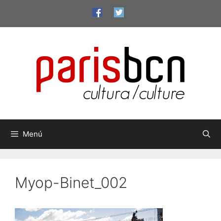
Vés
al
contingut
Menú
Myop-Binet_002