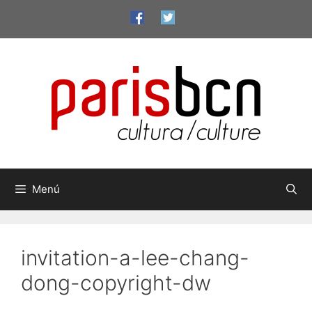
Vés
al
contingut
Menú
invitation-a-lee-chang-
dong-copyright-dw