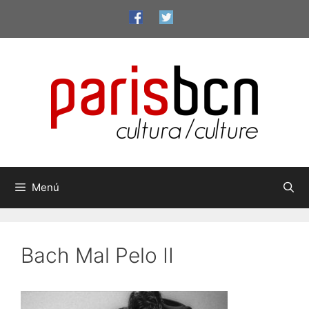
Vés
al
contingut
Menú
Bach Mal Pelo II