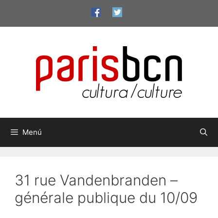
Vés
al
contingut
Menú
31 rue Vandenbranden –
générale publique du 10/09