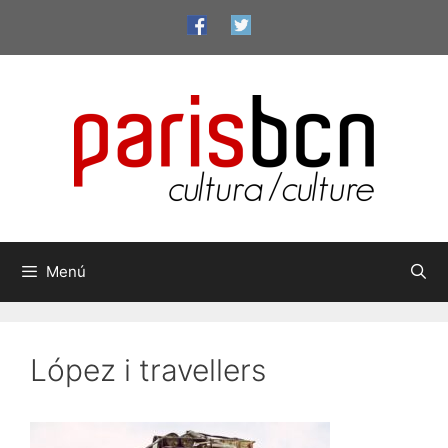
Vés
al
contingut
Menú
López i travellers