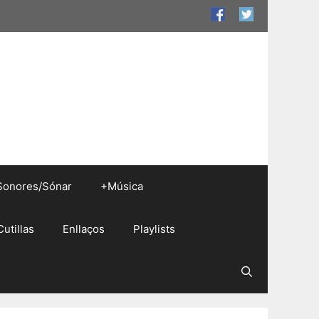
Sonores/Sónar
+Música
Cutillas
Enllaços
Playlists