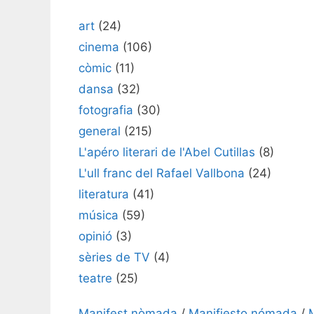
art
(24)
cinema
(106)
còmic
(11)
dansa
(32)
fotografia
(30)
general
(215)
L'apéro literari de l'Abel Cutillas
(8)
L'ull franc del Rafael Vallbona
(24)
literatura
(41)
música
(59)
opinió
(3)
sèries de TV
(4)
teatre
(25)
Manifest nòmada
/
Manifiesto nómada
/