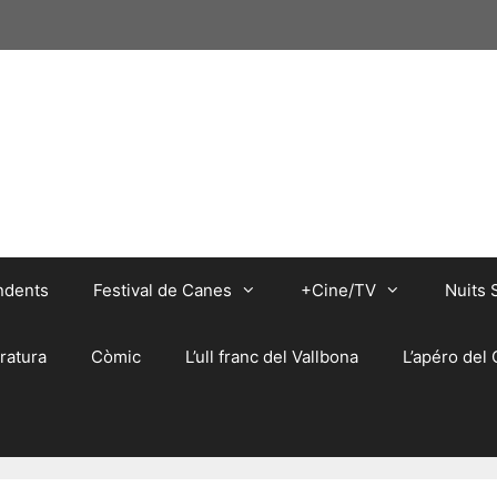
ndents
Festival de Canes
+Cine/TV
Nuits 
eratura
Còmic
L’ull franc del Vallbona
L’apéro del 