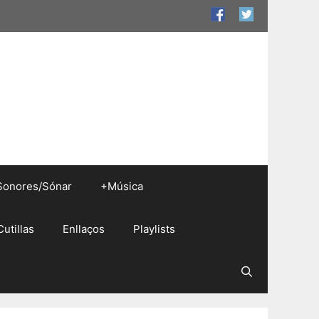
Sonores/Sónar
+Música
Cutillas
Enllaços
Playlists