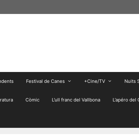
ndents
Festival de Canes
+Cine/TV
Nuits 
eratura
Còmic
L’ull franc del Vallbona
L’apéro del 