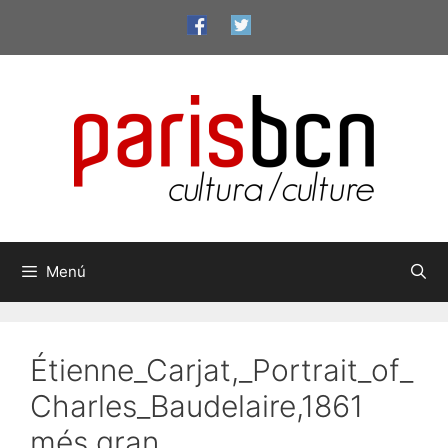
Vés
al
contingut
Menú
Étienne_Carjat,_Portrait_of_
Charles_Baudelaire,1861
més gran