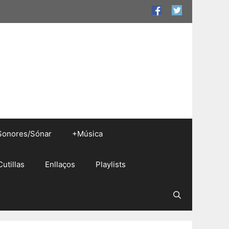
Sonores/Sónar
+Música
Cutillas
Enllaços
Playlists