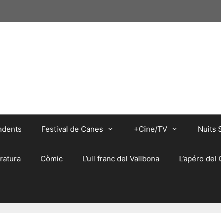
ndents
Festival de Canes
+Cine/TV
Nuits 
eratura
Còmic
L’ull franc del Vallbona
L’apéro del 