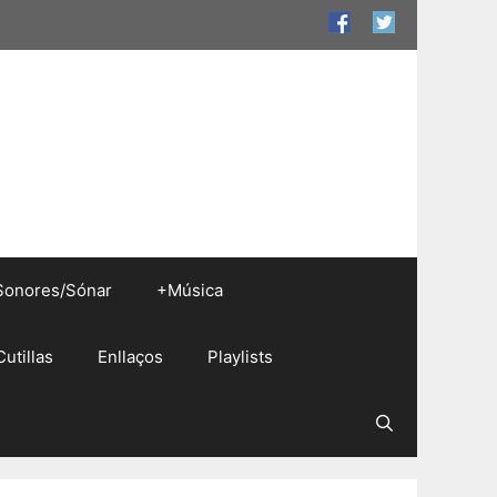
Sonores/Sónar
+Música
Cutillas
Enllaços
Playlists