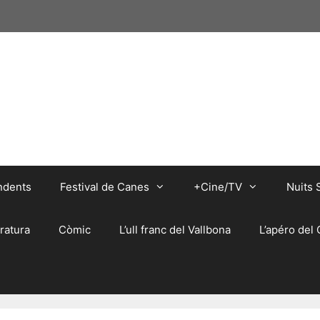
ndents
Festival de Canes
+Cine/TV
Nuits 
eratura
Còmic
L’ull franc del Vallbona
L’apéro del 