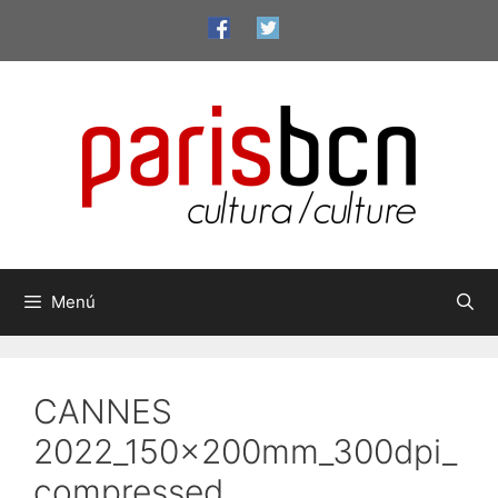
Vés
al
contingut
Menú
CANNES
2022_150x200mm_300dpi_
compressed