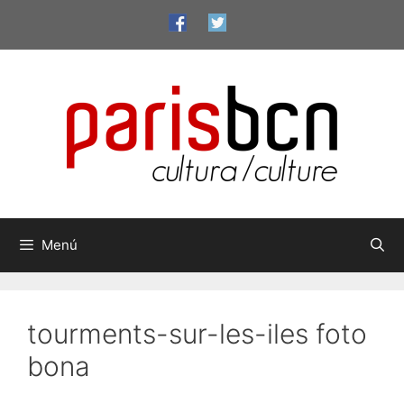
Vés
al
contingut
Menú
tourments-sur-les-iles foto
bona