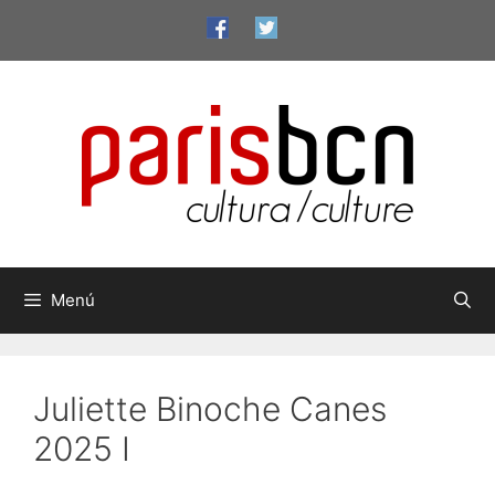
Vés
al
contingut
Menú
Juliette Binoche Canes
2025 I