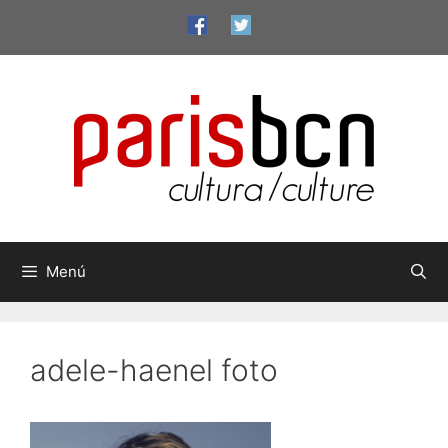
Vés
al
contingut
Menú
adele-haenel foto