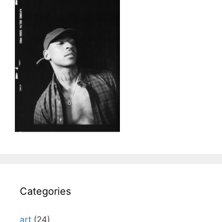
Categories
art
(24)