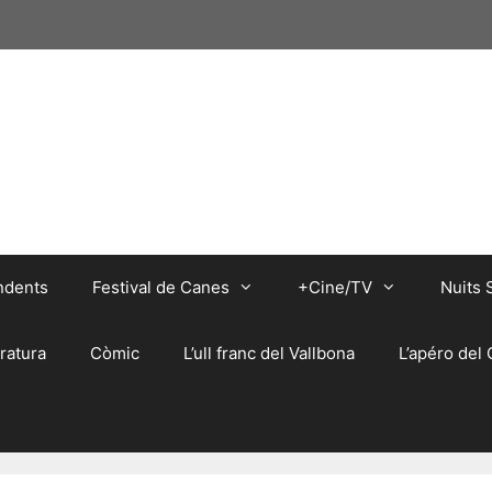
ndents
Festival de Canes
+Cine/TV
Nuits 
eratura
Còmic
L’ull franc del Vallbona
L’apéro del 