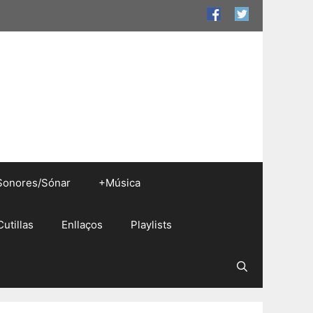
Sonores/Sónar
+Música
Cutillas
Enllaços
Playlists