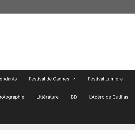
pendants
Festival de Cannes
Festival Lumière
hotographie
Littérature
BD
L’Apéro de Cutillas