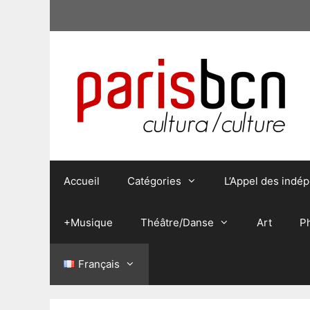
Aller
au
contenu
Accueil
Catégories
L’Appel des indé
+Musique
Théâtre/Danse
Art
P
Français