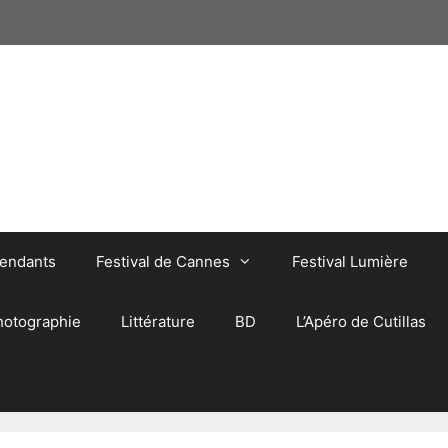
pendants
Festival de Cannes
Festival Lumière
hotographie
Littérature
BD
L’Apéro de Cutillas