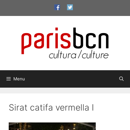
Aller
au
contenu
Menu
Sirat catifa vermella I