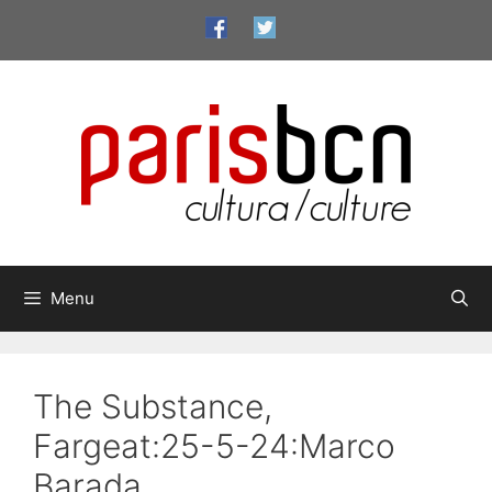
Aller
au
contenu
Menu
The Substance,
Fargeat:25-5-24:Marco
Barada