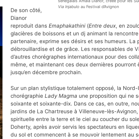
sénégalais Amala Dianor, créée pour les Su
Via Injabulo
au Festival d’Avignon
De son côté,
Dianor
reproduit dans
Emaphakathini
(
Entre deux
, en zoul
glacières de boissons et un dj animant la rencontre
partenaire, exprime ses désirs et ses humeurs. La pl
débrouillardise et de grâce. Les responsables de
d’autres chorégraphes internationaux pour des coll
même, et maintenant ces deux dernières pourront ê
jusqu’en décembre prochain.
Sur un plan stylistique totalement opposé, la Nord
chorégraphie
Lady Magma
une proposition qui ne 
soixante et soixante-dix. Dans ce cas, en outre, no
jardins de La Chartreuse à Villeneuve-lès-Avignon
spirituelle entre la terre et le ciel au coucher du so
Doherty, après avoir servis les spectateurs en liqu
du sol et commencent à se mouvoir lentement au s