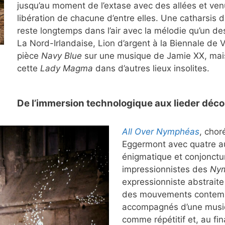
jusqu’au moment de l’extase avec des allées et ven
libération de chacune d’entre elles. Une catharsis
reste longtemps dans l’air avec la mélodie qu’un d
La Nord-Irlandaise, Lion d’argent à la Biennale de 
pièce
Navy Blue
sur une musique de Jamie XX, mais
cette
Lady Magma
dans d’autres lieux insolites.
De l’immersion technologique aux lieder déc
All Over Nymphéas
, cho
Eggermont avec quatre au
énigmatique et conjoncture
impressionnistes des
Ny
expressionniste abstrait
des mouvements contemp
accompagnés d’une musiqu
comme répétitif et, au fi