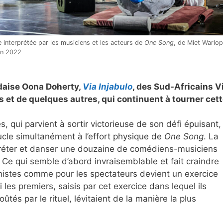
terprétée par les musiciens et les acteurs de
One Song
, de Miet Warlop
on 2022
ndaise Oona Doherty,
Via Injabulo
, des Sud-Africains V
et de quelques autres, qui continuent à tourner cett
, qui parvient à sortir victorieuse de son défi épuisant,
ucle simultanément à l’effort physique de
One Song
. La
rpréter et danser une douzaine de comédiens-musiciens
e qui semble d’abord invraisemblable et fait craindre
onistes comme pour les spectateurs devient un exercice
les premiers, saisis par cet exercice dans lequel ils
tés par le rituel, lévitaient de la manière la plus