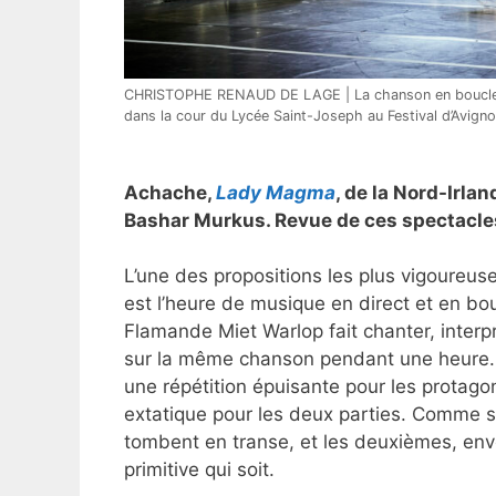
CHRISTOPHE RENAUD DE LAGE | La chanson en boucle in
dans la cour du Lycée Saint-Joseph au Festival d’Avign
Achache,
Lady Magma
, de la Nord-Irla
Bashar Murkus. Revue de ces spectacles 
L’une des propositions les plus vigoureuses
est l’heure de musique en direct et en bo
Flamande Miet Warlop fait chanter, inte
sur la même chanson pendant une heure. C
une répétition épuisante pour les protag
extatique pour les deux parties. Comme si 
tombent en transe, et les deuxièmes, envoû
primitive qui soit.