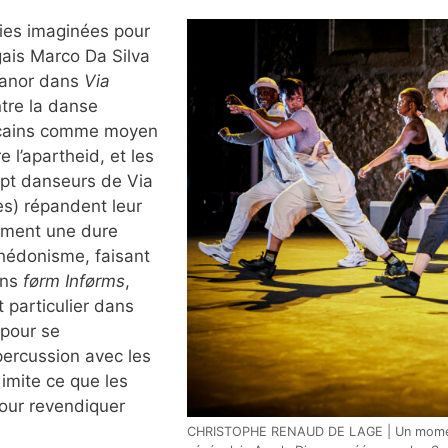
hies imaginées pour
gais Marco Da Silva
ianor dans
Via
tre la danse
cains comme moyen
 l’apartheid, et les
ept danseurs de Via
s) répandent leur
forment une dure
’hédonisme, faisant
ans
førm Inførms
,
 particulier dans
pour se
 percussion avec les
 imite ce que les
our revendiquer
CHRISTOPHE RENAUD DE LAGE | Un momen