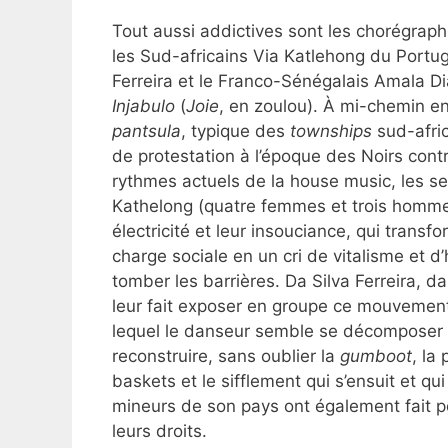
Tout aussi addictives sont les chorégrap
les Sud-africains Via Katlehong du Portu
Ferreira et le Franco-Sénégalais Amala D
Injabulo
(
Joie
, en zoulou). À mi-chemin en
pantsula
, typique des
townships
sud-afri
de protestation à l’époque des Noirs contre
rythmes actuels de la house music, les s
Kathelong (quatre femmes et trois homme
électricité et leur insouciance, qui trans
charge sociale en un cri de vitalisme et d
tomber les barrières. Da Silva Ferreira, d
leur fait exposer en groupe ce mouvement
lequel le danseur semble se décomposer 
reconstruire, sans oublier la
gumboot
, la
baskets et le sifflement qui s’ensuit et qui
mineurs de son pays ont également fait p
leurs droits.