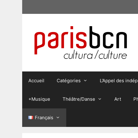
Aller
au
contenu
Accueil
Catégories
L’Appel des indé
+Musique
Théâtre/Danse
Art
P
Français