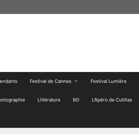
pendants
Festival de Cannes
Festival Lumière
hotographie
Littérature
BD
L’Apéro de Cutillas