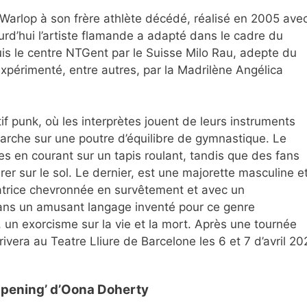
arlop à son frère athlète décédé, réalisé en 2005 ave
ourd’hui l’artiste flamande a adapté dans le cadre du
is le centre NTGent par le Suisse Milo Rau, adepte du
périmenté, entre autres, par la Madrilène Angélica
f punk, où les interprètes jouent de leurs instruments
marche sur une poutre d’équilibre de gymnastique. Le
es en courant sur un tapis roulant, tandis que des fans
er sur le sol. Le dernier, est une majorette masculine e
atrice chevronnée en survêtement et avec un
ans un amusant langage inventé pour ce genre
, un exorcisme sur la vie et la mort. Après une tournée
ivera au Teatre Lliure de Barcelone les 6 et 7 d’avril 20
appening’ d’Oona Doherty