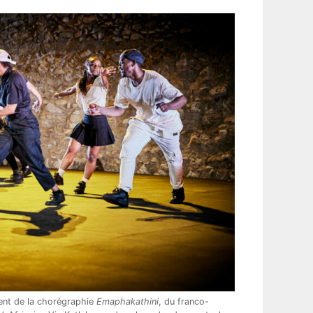
t de la chorégraphie
Emaphakathini
, du franco-