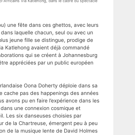
d-Africains Via Katlehong, dans le cadre du spectacle
ou) une fête dans ces ghettos, avec leurs
 dans laquelle chacun, seul ou avec un
us jeune fille se distingue, prodige de
 Via Katlehong avaient déjà commandé
aborations qui se créent à Johannesburg
tre appréciées par un public européen
-Irlandaise Oona Doherty déploie dans sa
se cache pas des happenings des années
us avons pu en faire l’expérience dans les
, dans une connexion cosmique et
leil. Les six danseuses choisies par
eur de la Chartreuse, émergent peu à peu
on de la musique lente de David Holmes