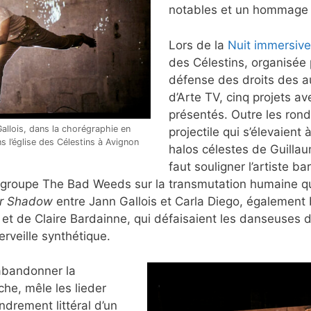
notables et un hommage c
Lors de la
Nuit immersiv
des Célestins, organisée 
défense des droits des au
d’Arte TV, cinq projets a
présentés. Outre les rond
lois, dans la chorégraphie en
projectile qui s’élevaient
s l’église des Célestins à Avignon
halos célestes de Guilla
faut souligner l’artiste 
 groupe The Bad Weeds sur la transmutation humaine qui
ur Shadow
entre Jann Gallois et Carla Diego, également 
et de Claire Bardainne, qui défaisaient les danseuses d
rveille synthétique.
 abandonner la
e, mêle les lieder
drement littéral d’un