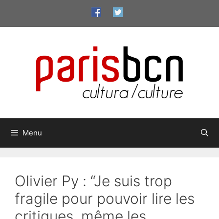
Aller
au
contenu
Menu
Olivier Py : “Je suis trop
fragile pour pouvoir lire les
critiques, même les