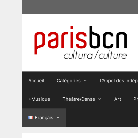
Aller
au
contenu
Accueil
Catégories
L’Appel des indé
+Musique
Théâtre/Danse
Art
P
Français