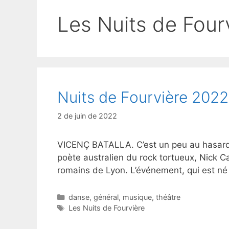
Les Nuits de Four
Nuits de Fourvière 2022
2 de juin de 2022
VICENÇ BATALLA. C’est un peu au hasard, ma
poète australien du rock tortueux, Nick Ca
romains de Lyon. L’événement, qui est né 
Catégories
danse
,
général
,
musique
,
théâtre
Étiquettes
Les Nuits de Fourvière