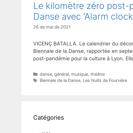
Le kilomètre zéro post-p
Danse avec ‘Alarm clocks
26 de mai de 2021
VICENÇ BATALLA. Le calendrier du déconfi
Biennale de la Danse, rapportée en septe
post-pandémie pour la culture à Lyon. Ell
Catégories
danse
,
général
,
musique
,
théâtre
Étiquettes
Biennale de la Danse
,
Les Nuits de Fourvière
Catégories