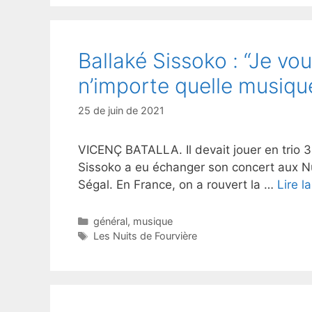
Ballaké Sissoko : “Je vo
n’importe quelle musiqu
25 de juin de 2021
VICENÇ BATALLA. Il devait jouer en trio 3
Sissoko a eu échanger son concert aux Nu
Ségal. En France, on a rouvert la …
Lire l
Catégories
général
,
musique
Étiquettes
Les Nuits de Fourvière