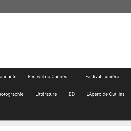
pendants
Festival de Cannes
Festival Lumière
hotographie
Littérature
BD
L’Apéro de Cutillas