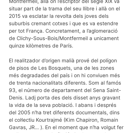
Montfermeil, allà on l’escriptor del segle XIX va
situar part de la trama del seu llibre i allà on el
2015 va esclatar la revolta dels joves dels
suburbis cremant cotxes i que es va estendre
per tot França. Concretament, a l’aglomeració
de Clichy-Sous-Bois/Montfermeil a unicament
quinze kilòmetres de París.
El realitzador d’origen malià prové del polígon
de pisos de Les Bosquets, una de les zones
més degradades del país i on hi conviuen més
de trenta nacionalitats diferents. Som al famós
93, el número de departament del Sena Saint-
Denis. Ladj porta des dels disset anys gravant
la vida de la seva població. I abans i després
del 2005 n’ha tret diferents documentals, dins
el col·lectiu Kourtrajmé (Kim Chapiron, Romain
Gavras, JR… ). En el moment que n’ha volgut fer