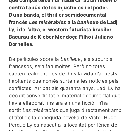
que comparteixen la mateixa ràbia i rebel·lió
contra l’abús de les injustícies i el poder.
D’una banda, el thriller semidocumental
francès
Les misérables
a la
banlieue
de Ladj
Ly, i de l’altra, el western futurista brasiler
Bacurau de Kleber Mendoça Filho i Juliano
Dornelles.
De pel·lícules sobre la
banlieue
, els suburbis
francesos, se’n fan moltes. Però no totes
capten realment des de dins la vida d’aquests
habitants que només surten a les notícies pels
conflictes. Arribat als quaranta anys, Ladj Ly ha
decidit convertir tot el material documental que
havia el·laborat fins ara en una ficció i n’ha
sortit
Les misérables
que juga directament amb
el títol de la coneguda novel·la de Victor Hugo.
Perquè Ly és nascut a la localitat perifèrica de