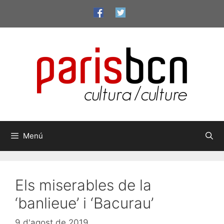
Vés
al
contingut
Menú
Els miserables de la
‘banlieue’ i ‘Bacurau’
9 d'agost de 2019