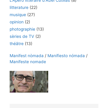
L'Apéro littéraire d'Abel Cutillas
(8)
litterature
(22)
musique
(27)
opinion
(2)
photographie
(13)
sèries de TV
(2)
théâtre
(13)
Manifest nòmada
/
Manifiesto nómada
/
Manifeste nomade