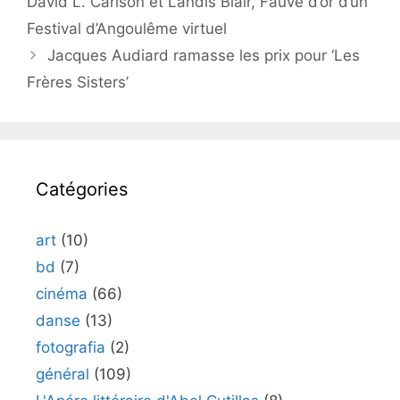
David L. Carlson et Landis Blair, Fauve d’or d’un
Festival d’Angoulême virtuel
Jacques Audiard ramasse les prix pour ‘Les
Frères Sisters’
Catégories
art
(10)
bd
(7)
cinéma
(66)
danse
(13)
fotografia
(2)
général
(109)