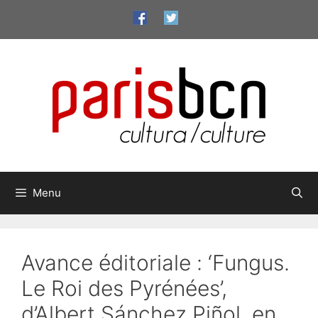
Aller
au
contenu
Menu
Avance éditoriale : ‘Fungus.
Le Roi des Pyrénées’,
d’Albert Sánchez Piñol, en