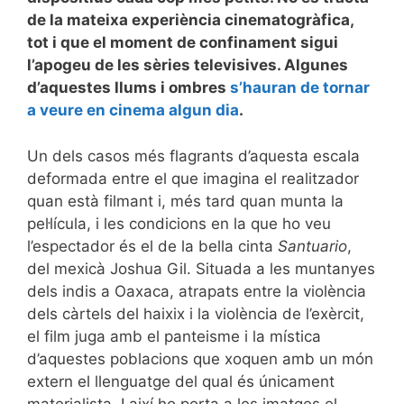
de la mateixa experiència cinematogràfica,
tot i que el moment de confinament sigui
l’apogeu de les sèries televisives. Algunes
d’aquestes llums i ombres
s’hauran de tornar
a veure en cinema algun dia
.
Un dels casos més flagrants d’aquesta escala
deformada entre el que imagina el realitzador
quan està filmant i, més tard quan munta la
pel·lícula, i les condicions en la que ho veu
l’espectador és el de la bella cinta
Santuario
,
del mexicà Joshua Gil. Situada a les muntanyes
dels indis a Oaxaca, atrapats entre la violència
dels càrtels del haixix i la violència de l’exèrcit,
el film juga amb el panteisme i la mística
d’aquestes poblacions que xoquen amb un món
extern el llenguatge del qual és únicament
materialista. I així ho porta a les imatges el