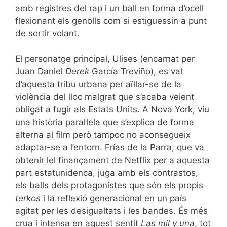
amb registres del rap i un ball en forma d’ocell
flexionant els genolls com si estiguessin a punt
de sortir volant.
El personatge principal, Ulises (encarnat per
Juan Daniel
Derek
García Treviño), es val
d’aquesta tribu urbana per aïllar-se de la
violència del lloc malgrat que s’acaba veient
obligat a fugir als Estats Units. A Nova York, viu
una història paral·lela que s’explica de forma
alterna al film però tampoc no aconsegueix
adaptar-se a l’entorn. Frías de la Parra, que va
obtenir lel finançament de Netflix per a aquesta
part estatunidenca, juga amb els contrastos,
els balls dels protagonistes que són els propis
terkos
i la reflexió generacional en un país
agitat per les desigualtats i les bandes. És més
crua i intensa en aquest sentit
Las mil y una
, tot