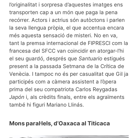
l’originalitat i sorpresa d’aquestes imatges ens
transporten cap a un món que paga la pena
recórrer. Actors i actrius són autòctons i parlen
la seva llengua pròpia, el que accentua encara
més aquesta sensació de misteri. No en va,
tant la premsa internacional de FIPRESCI com la
francesa del SFCC van coincidir en atorgar-l’hi
el seu guardó, després que
Santuario
estigués
present a la passada Setmana de la Crítica de
Venècia. I tampoc no és per casualitat que Gil ja
participés com a càmera assistent a l’òpera
prima del seu compatriota Carlos Reygadas
Japón
i, als crèdits finals, entre els agraïments
també hi figuri Mariano Llinás.
Mons paral·lels, d’Oaxaca al Titicaca