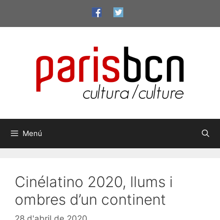
Vés
al
contingut
Menú
Cinélatino 2020, llums i
ombres d’un continent
28 d'abril de 2020