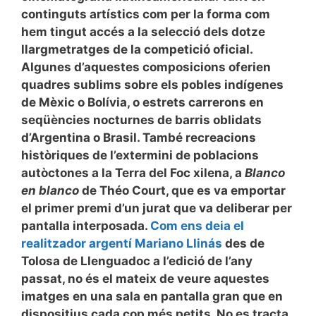
continguts artístics com per la forma com
hem tingut accés a la selecció dels dotze
llargmetratges de la competició oficial.
Algunes d’aquestes composicions oferien
quadres sublims sobre els pobles indígenes
de Mèxic o Bolívia, o estrets carrerons en
seqüències nocturnes de barris oblidats
d’Argentina o Brasil. També recreacions
històriques de l’extermini de poblacions
autòctones a la Terra del Foc xilena, a
Blanco
en blanco
de Théo Court, que es va emportar
el primer premi d’un jurat que va deliberar per
pantalla interposada.
Com ens deia el
realitzador argentí Mariano Llinás
des de
Tolosa de Llenguadoc a l’edició de l’any
passat, no és el mateix de veure aquestes
imatges en una sala en pantalla gran que en
dispositius cada cop més petits. No es tracta