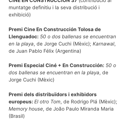
CINE EN CONSTRUCCIÓN 37
(contribució al
muntatge definitiu i la seva distribució i
exhibició)
Premi Cine En Construcción Tolosa de
Llenguadoc:
50 o dos ballenas se encuentran
en la playa
, de Jorge Cuchi (Mèxic);
Karnawal
,
de Juan Pablo Félix (Argentina)
Premi Especial Ciné + En Construcción:
50 o
dos ballenas se encuentran en la playa
, de
Jorge Cuchi (Mèxic)
Premi dels distribuïdors i exhibidors
europeus:
El otro Tom
, de Rodrigo Plá (Mèxic);
Memory house
, de João Paulo Miranda Maria
(Brasil)