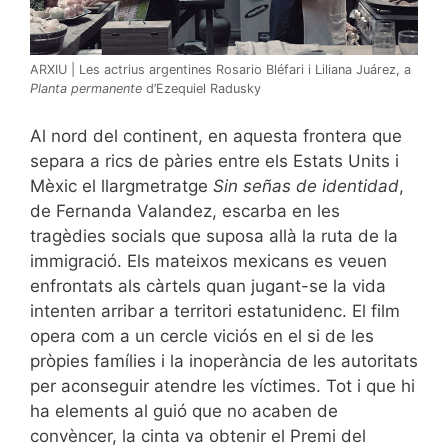
ARXIU | Les actrius argentines Rosario Bléfari i Liliana Juárez, a
Planta permanente
d’Ezequiel Radusky
Al nord del continent, en aquesta frontera que
separa a rics de pàries entre els Estats Units i
Mèxic el llargmetratge
Sin señas de identidad
,
de Fernanda Valandez, escarba en les
tragèdies socials que suposa allà la ruta de la
immigració. Els mateixos mexicans es veuen
enfrontats als càrtels quan jugant-se la vida
intenten arribar a territori estatunidenc. El film
opera com a un cercle viciós en el si de les
pròpies famílies i la inoperància de les autoritats
per aconseguir atendre les víctimes. Tot i que hi
ha elements al guió que no acaben de
convèncer, la cinta va obtenir el Premi del