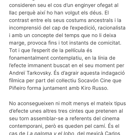
consideren seu el cos d’un enginyer ofegat al
llac perquè així ho han volgut els déus. El
contrast entre els seus costums ancestrals i la
incomprensió del cap de l’expedició, racionalista
i amb un concepte del temps que no li deixa
marge, provoca fins i tot instants de comicitat.
Tot i que l’esperit de la pel·lícula és
fonamentalment contemplatiu, en la línia de
l’efecte immanent buscat en el seu moment per
Andreï Tarkovsky. És d’agrair aquesta indagació
fílmica per part del col·lectiu Socavón Cine que
Piñeiro forma juntament amb Kiro Russo.
No aconsegueixen ni molt menys el mateix tipus
d’efecte unes altres tres cintes que pretenen al
seu torn assemblar-se a referents del cinema
contemporani, però es queden pel camí. És el
cas de
La paloma y el lobo
, del mexicà Carlos