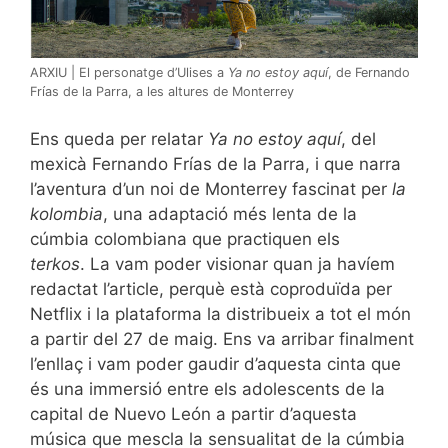
ARXIU | El personatge d’Ulises a
Ya no estoy aquí
, de Fernando
Frías de la Parra, a les altures de Monterrey
Ens queda per relatar
Ya no estoy aquí
, del
mexicà Fernando Frías de la Parra, i que narra
l’aventura d’un noi de Monterrey fascinat per
la
kolombia
, una adaptació més lenta de la
cúmbia colombiana que practiquen els
terkos
.
La vam poder visionar quan ja havíem
redactat l’article, perquè està coproduïda per
Netflix i la plataforma la distribueix a tot el món
a partir del 27 de maig. Ens va arribar finalment
l’enllaç i vam poder gaudir d’aquesta cinta que
és una immersió entre els adolescents de la
capital de Nuevo León a partir d’aquesta
música que mescla la sensualitat de la cúmbia