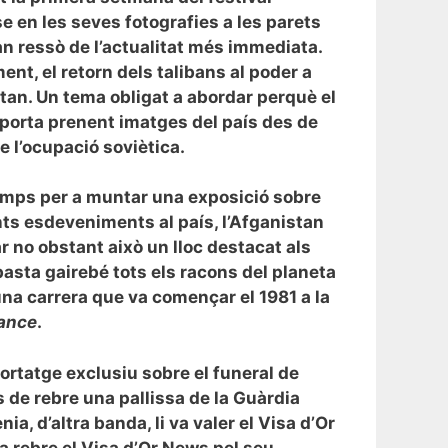
e en les seves fotografies a les parets
an ressò de l’actualitat més immediata.
nt, el retorn dels talibans al poder a
stan. Un tema obligat a abordar perquè el
 porta prenent imatges del país des de
e l’ocupació soviètica.
mps per a muntar una exposició sobre
nts esdeveniments al país, l’Afganistan
r no obstant això un lloc destacat als
basta gairebé tots els racons del planeta
una carrera que va començar el 1981 a la
lance
.
portatge exclusiu sobre el funeral de
 de rebre una pallissa de la Guàrdia
ia, d’altra banda, li va valer el Visa d’Or
a rebre el Visa d’Or News pel seu