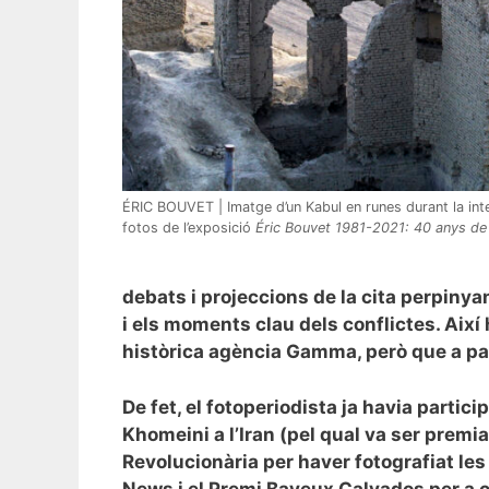
ÉRIC BOUVET | Imatge d’un Kabul en runes durant la inte
fotos de l’exposició
Éric Bouvet 1981-2021: 40 anys de 
debats i projeccions de la cita perpinya
i els moments clau dels conflictes. Així
històrica agència Gamma, però que a pa
De fet, el fotoperiodista ja havia partic
Khomeini a l’Iran (pel qual va ser prem
Revolucionària per haver fotografiat les r
News i el Premi Bayeux Calvados per a co