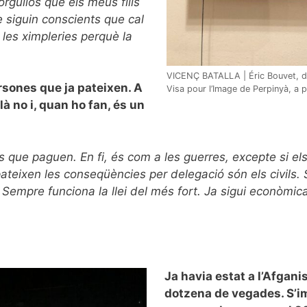
orgullós que els meus fills
 siguin conscients que cal
r les ximpleries perquè la
VICENÇ BATALLA | Éric Bouvet, dav
rsones que ja pateixen. A
Visa pour l’Image de Perpinyà, a 
à no i, quan ho fan, és un
 que paguen. En fi, és com a les guerres, excepte si els
ateixen les conseqüències per delegació són els civils. 
Sempre funciona la llei del més fort. Ja sigui econòmica 
Ja havia estat a l’Afganis
dotzena de vegades. S’i