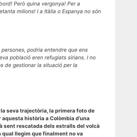
 bord! Però quina vergonya! Per a
tanta milions! I a Itàlia o Espanya no són
e persones, podria entendre que ens
va població eren refugiats sirians. I no
s de gestionar la situació per la
 la seva trajectòria, la primera foto de
r aquesta història a Colòmbia d’una
à sent rescatada dels estralls del volcà
a qual llegim que finalment no va