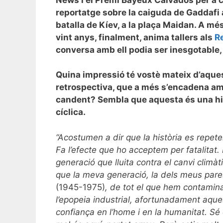
reportatge sobre la caiguda de Gaddafi a
batalla de Kíev, a la plaça Maidan. A més
vint anys, finalment, anima tallers als
R
conversa amb ell podia ser inesgotable, i
Quina impressió té vostè mateix d’aque
retrospectiva, que a més s’encadena am
candent? Sembla que aquesta és una his
cíclica.
“Acostumen a dir que la història es repetei
Fa l’efecte que ho acceptem per fatalitat
generació que lluita contra el canvi climàt
que la meva generació, la dels meus pares,
(1945-1975)
, de tot el que hem contamina
l’epopeia industrial, afortunadament aque
confiança en l’home i en la humanitat. Sé