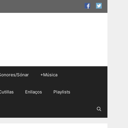
Sonores/Sónar
+Música
Cutillas
Enllaços
Playlists