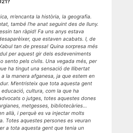
021?
ca, m’encanta la història, la geografia.
tat, també l’he anat seguint des de lluny.
nessin tan ràpid! Fa uns anys estava
esaparèixer, que estaven acabats. I, de
s Kabul tan de pressa! Quina sorpresa més
èdul per aquest gir dels esdeveniments
Ho sento pels civils. Una vegada més, per
ue ha tingut una sensació de llibertat
at a la manera afganesa, ja que estem en
ur. M’entristeix que tota aquesta gent
, educació, cultura, com la que ha
a, advocats o jutges, totes aquestes dones
rurgianes, metgesses, bibliotecàries…
n allà, i perquè es va injectar molts
ndra. Totes aquestes persones es veuran
r a tota aquesta gent que tenia un