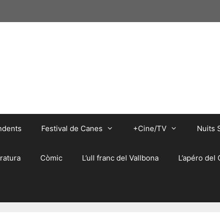
ndents
Festival de Canes
+Cine/TV
Nuits 
eratura
Còmic
L’ull franc del Vallbona
L’apéro del 