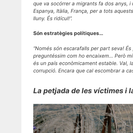
que va socórrer a migrants fa dos anys, i
Espanya, Itàlia, França, per a tots aquest
lluny. És ridícul!”.
Són estratègies polítiques…
“Només són escarafalls per part seva! És
preguntéssim com ho encaixem… Però mira e
és un país econòmicament estable. Val, la 
corrupció. Encara que cal escombrar a cas
La petjada de les víctimes i 