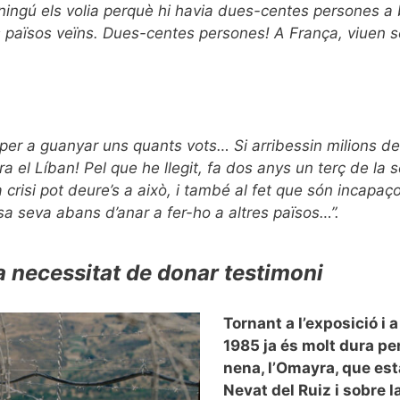
 ningú els volia perquè hi havia dues-centes persones a
s països veïns. Dues-centes persones! A França, viuen se
 per a guanyar uns quants vots… Si arribessin milions d
l Líban! Pel que he llegit, fa dos anys un terç de la se
crisi pot deure’s a això, i també al fet que són incapaço
a seva abans d’anar a fer-ho a altres països…”.
la necessitat de donar testimoni
Tornant a l’exposició i a
1985 ja és molt dura pe
nena, l’Omayra, que est
Nevat del Ruiz i sobre l