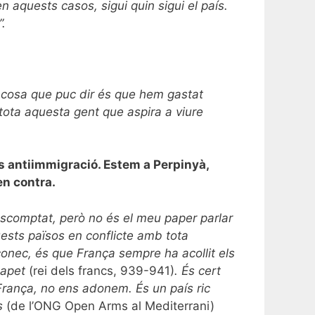
n aquests casos, sigui quin sigui el país.
”.
a cosa que puc dir és que hem gastat
 tota aquesta gent que aspira a viure
rs antiimmigració. Estem a Perpinyà,
en contra.
escomptat, però no és el meu paper parlar
uests països en conflicte amb tota
conec, és que França sempre ha acollit els
 Capet
(rei dels francs, 939-941)
. És cert
França, no ens adonem. És un país ric
ls
(de l’ONG Open Arms al Mediterrani)