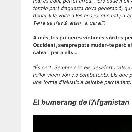
mal és aquí, pertot arreu. Però estic molt 
formin part d’aquesta nova generació, que
donar-li la volta a les coses, que cal para
Terra se n’està anant al carall”.
A més, les primeres víctimes són les pe
Occident, sempre pots mudar-te però all
calvari per a ells…
“És cert. Sempre són els desafortunats els
millor viuen són els combatents. Els que p
una forma d’injustícia gairebé permanent. 
El bumerang de l’Afganistan