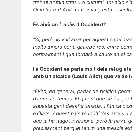
treball administratiu o cultural, tot això 
Quin horror! Anit mateix vaig estar escolt
És això un fracàs d’Occident?
“Sí, però no vull anar per aquest camí ma
molts diners per a gairebé res, entre com
normalment i que tornarà a caure en el ca
I a Occident es parla molt dels refugiat
amb un alcalde (Louis Aliot) que ve de 
“Evito, en general, parlar de política pe
d’aquests temes. El que sí que sé és que 
aquesta gent desafortunada. I l’única cosa
exiliats. Aquest país té múltiples arrels.
que hi ha hagut invasions, però hi havia 
precisament perquè tenim una mescla extra