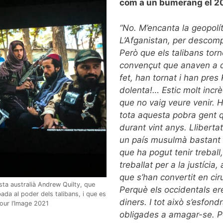
com a un bumerang el 2
“No. M’encanta la geopolíti
L’Afganistan, per descomp
Però que els talibans tor
convençut que anaven a d
fet, han tornat i han pre
dolenta!… Estic molt incr
que no vaig veure venir. 
tota aquesta pobra gent q
durant vint anys. Llibert
un país musulmà bastant d
que ha pogut tenir treball
treballat per a la justíci
que s’han convertit en ci
sta australià Andrew Quilty, que
Perquè els occidentals ere
ibada al poder dels talibans, i que es
diners. I tot això s’esfo
pour l’Image 2021
obligades a amagar-se. Pe