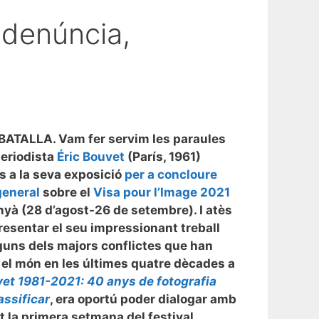
 denúncia,
ATALLA. Vam fer servim les paraules
periodista
Éric Bouvet
(París, 1961)
es a la seva exposició
per a concloure
 general
sobre el
Visa pour l’Image 2021
nyà (28 d’agost-26 de setembre). I atès
resentar el seu impressionant treball
guns dels majors conflictes que han
 el món en les últimes quatre dècades a
vet 1981-2021: 40 anys de fotografia
assificar
, era oportú poder dialogar amb
t la primera setmana del festival