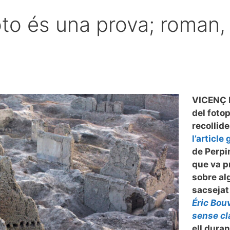
oto és una prova; roman,
VICENÇ B
del foto
recollid
l’article
de Perpi
que va p
sobre al
sacsejat
Éric Bou
sense cl
ell duran