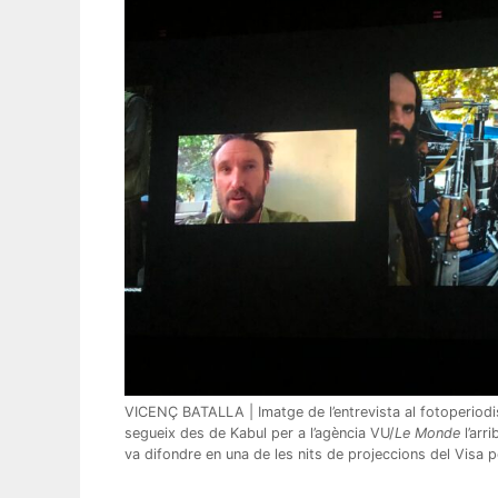
VICENÇ BATALLA | Imatge de l’entrevista al fotoperiodi
segueix des de Kabul per a l’agència VU/
Le Monde
l’arr
va difondre en una de les nits de projeccions del Visa 