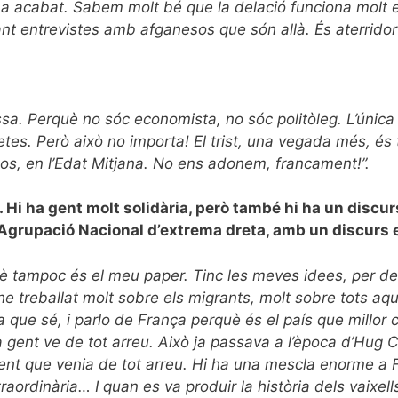
s’ha acabat. Sabem molt bé que la delació funciona molt e
ant entrevistes amb afganesos que són allà. És aterridor
ssa. Perquè no sóc economista, no sóc politòleg. L’únic
etes. Però això no importa! El trist, una vegada més, és
os, en l’Edat Mitjana. No ens adonem, francament!”.
s. Hi ha gent molt solidària, però també hi ha un discu
l’Agrupació Nacional d’extrema dreta, amb un discurs 
rquè tampoc és el meu paper. Tinc les meves idees, per d
he treballat molt sobre els migrants, molt sobre tots aq
 que sé, i parlo de França perquè és el país que millor 
 La gent ve de tot arreu. Això ja passava a l’època d’Hug
gent que venia de tot arreu. Hi ha una mescla enorme a 
ordinària… I quan es va produir la història dels vaixel