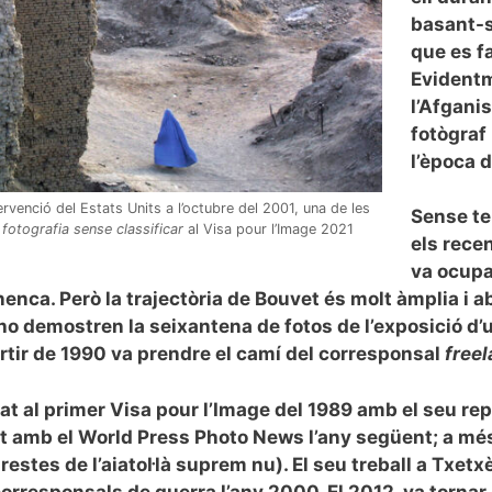
basant-s
que es f
Evidentme
l’Afgani
fotògraf
l’època d
rvenció del Estats Units a l’octubre del 2001, una de les
Sense te
fotografia sense classificar
al Visa pour l’Image 2021
els rece
va ocupa
nenca. Però la trajectòria de Bouvet és molt àmplia i a
 ho demostren la seixantena de fotos de l’exposició d’
rtir de 1990 va prendre el camí del corresponsal
free
ipat al primer Visa pour l’Image del 1989 amb el seu re
iat amb el World Press Photo News l’any següent; a més
estes de l’aiatol·là suprem nu). El seu treball a Txetxèn
rresponsals de guerra l’any 2000. El 2012, va tornar 