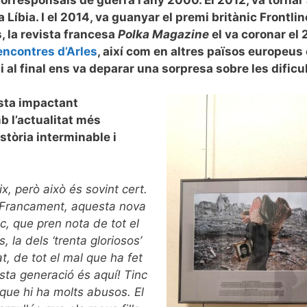
 Líbia. I el 2014, va guanyar el premi britànic Frontli
, la revista francesa
Polka Magazine
el va coronar el 
encontres d’Arles
, així com en altres països europeus 
 al final ens va deparar una sorpresa sobre les dificul
sta impactant
b l’actualitat més
tòria interminable i
x, però això és sovint cert.
. Francament, aquesta nova
ic, que pren nota de tot el
 la dels ‘trenta gloriosos’
t, de tot el mal que ha fet
sta generació és aquí! Tinc
 que hi ha molts abusos. El