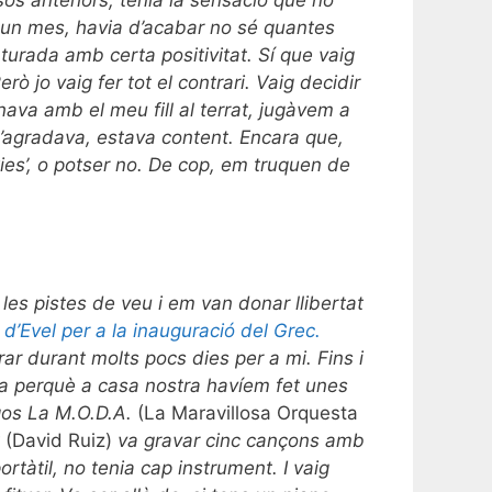
os anteriors, tenia la sensació que no
t un mes, havia d’acabar no sé quantes
turada amb certa positivitat. Sí que vaig
ò jo vaig fer tot el contrari. Vaig decidir
nava amb el meu fill al terrat, jugàvem a
 m’agradava, estava content. Encara que,
es’, o potser no. De cop, em truquen de
 les pistes de veu i em van donar llibertat
 d’Evel per a la inauguració del Grec.
ar durant molts pocs dies per a mi. Fins i
ra perquè a casa nostra havíem fet unes
rgos La M.O.D.A.
(La Maravillosa Orquesta
t
(David Ruiz)
va gravar cinc cançons amb
tàtil, no tenia cap instrument. I vaig