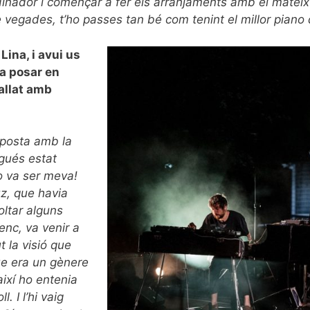
’ordinador i començar a fer els arranjaments amb el mateix 
e vegades, t’ho passes tan bé com tenint el millor piano 
ina, i avui us
va posar en
allat amb
sposta amb la
agués estat
o va ser meva!
z, que havia
oltar alguns
enc, va venir a
t la visió que
ue era un gènere
així ho entenia
l. I l’hi vaig