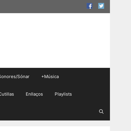
Sonores/Sónar
+Música
Cutillas
Enllaços
Playlists