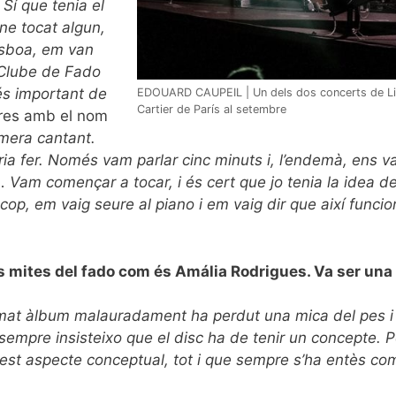
Sí que tenia el
ne tocat algun,
isboa, em van
l Clube de Fado
és important de
EDOUARD CAUPEIL | Un dels dos concerts de Li
Cartier de París al setembre
ores amb el nom
rimera cantant.
ia fer. Només vam parlar cinc minuts i, l’endemà, ens v
Vam començar a tocar, i és cert que jo tenia la idea de 
op, em vaig seure al piano i em vaig dir que així funcio
ls mites del fado com és Amália Rodrigues. Va ser una
at àlbum malauradament ha perdut una mica del pes i s
sempre insisteixo que el disc ha de tenir un concepte. Po
est aspecte conceptual, tot i que sempre s’ha entès com 