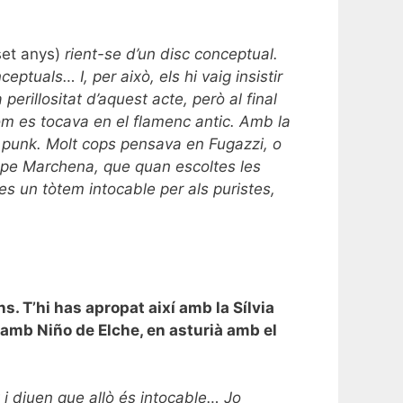
set anys)
rient-se d’un disc conceptual.
tuals… I, per això, els hi vaig insistir
perillositat d’aquest acte, però al final
m es tocava en el flamenc antic. Amb la
s punk. Molt cops pensava en Fugazzi, o
epe Marchena, que quan escoltes les
s un tòtem intocable per als puristes,
s. T’hi has apropat així amb la Sílvia
 amb Niño de Elche, en asturià amb el
 i diuen que allò és intocable… Jo