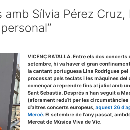
s amb Sílvia Pérez Cruz, 
 personal”
VICENÇ BATALLA. Entre els dos concerts
setembre, hi va haver el gran confinament
la cantant portuguesa Lina Rodrigues pel 
processat pels teclats i les màquines del c
començar a reprendre fins al juliol amb un
Sant Sebastià. Després n’han seguit a Mad
(aforament reduït per les circumstàncies 
d’altres concerts europeus,
aquest 26 d’ag
Mercè
. El setembre de l’any passat, ambdó
Mercat de Música Viva de Vic.