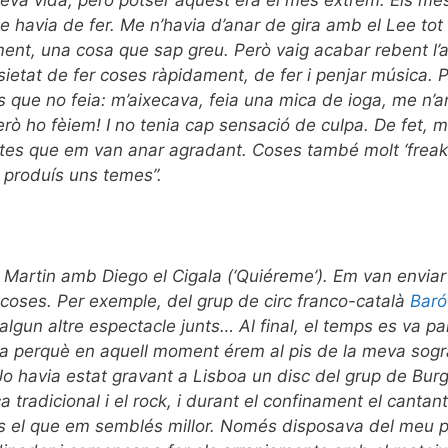
va vida, però potser aquest era el més extrem. Els mes
ue havia de fer. Me n’havia d’anar de gira amb el Lee to
ment, una cosa que sap greu. Però vaig acabar rebent l’a
sietat de fer coses ràpidament, de fer i penjar música. Per
ys que no feia: m’aixecava, feia una mica de ioga, me n’a
però ho fèiem! I no tenia cap sensació de culpa. De fet,
tes que em van anar agradant. Coses també molt ‘freaki
i produís uns temes”.
cky Martin amb Diego el Cigala (‘Quiéreme’). Em van enviar
es coses. Per exemple, del grup de circ franco-català
Baró
lgun altre espectacle junts… Al final, el temps es va par
ncia perquè en aquell moment érem al pis de la meva sog
 Jo havia estat gravant a Lisboa un disc del grup de Bu
 tradicional i el rock, i durant el confinament el cantan
es el que em semblés millor. Només disposava del meu por