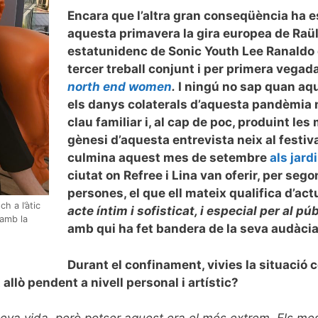
Encara que l’altra gran conseqüència ha es
aquesta primavera la gira europea de Raül 
estatunidenc de Sonic Youth Lee Ranaldo c
tercer treball conjunt i per primera vegad
north end women
.
I ningú no sap quan aqu
els danys colaterals d’aquesta pandèmia m
clau familiar i, al cap de poc, produint les
gènesi d’aquesta entrevista neix al festiv
culmina aquest mes de setembre
als jard
ciutat on Refree i Lina van oferir, per se
persones, el que ell mateix qualifica d’ac
h a l’àtic
acte íntim i sofisticat, i especial per al púb
 amb la
amb qui ha fet bandera de la seva audàci
Durant el confinament, vivies la situació c
 allò pendent a nivell personal i artístic?