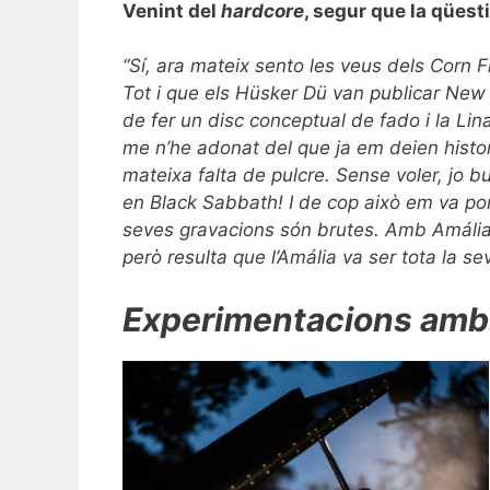
Venint del
hardcore
, segur que la qüest
“Sí, ara mateix sento les veus dels Corn 
Tot i que els Hüsker Dü van publicar New
de fer un disc conceptual de fado i la Lina 
me n’he adonat del que ja em deien hist
mateixa falta de pulcre. Sense voler, jo 
en Black Sabbath! I de cop això em va p
seves gravacions són brutes. Amb Amália,
però resulta que l’Amália va ser tota la s
Experimentacions amb e