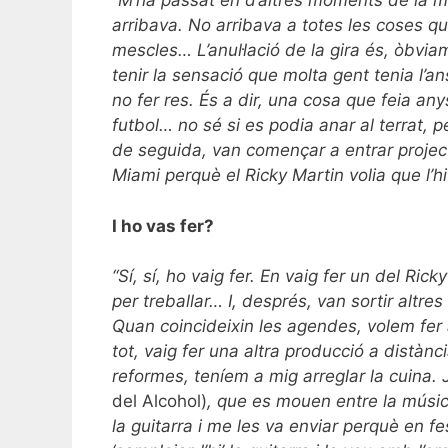
“M’ha passat en d’altres moments de la me
arribava. No arribava a totes les coses q
mescles… L’anul·lació de la gira és, òbvia
tenir la sensació que molta gent tenia l’an
no fer res. És a dir, una cosa que feia an
futbol… no sé si es podia anar al terrat, 
de seguida, van començar a entrar projec
Miami perquè el Ricky Martin volia que l’h
I ho vas fer?
“Sí, sí, ho vaig fer. En vaig fer un del Ri
per treballar… I, després, van sortir altr
Quan coincideixin les agendes, volem fer a
tot, vaig fer una altra producció a distà
reformes, teníem a mig arreglar la cuina.
del Alcohol)
, que es mouen entre la música
la guitarra i me les va enviar perquè en f