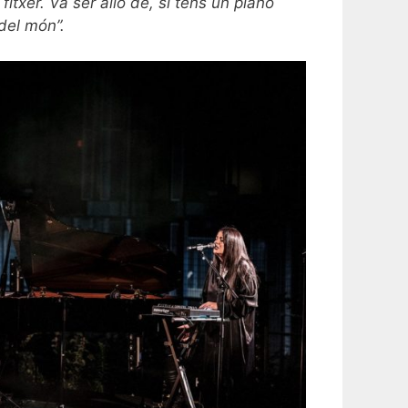
fitxer. Va ser allò de, si tens un piano
del món”.