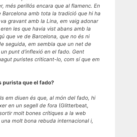
r, més perillós encara que al flamenc. En
e Barcelona amb tota la tradició que hi ha
tava gravant amb la Lina, em vaig adonar
 eren les que havia vist abans amb la
gú que ve de Barcelona, que no és ni
, de seguida, em sembla que un net de
 un punt d’inflexió en el fado. Gent
agut puristes criticant-lo, com sí que em
s purista que el fado?
ells em diuen és que, al món del fado, hi
xer en un segell de fora
(Glitterbeat,
sortir molt bones crítiques a la web
er una molt bona rebuda internacional i,