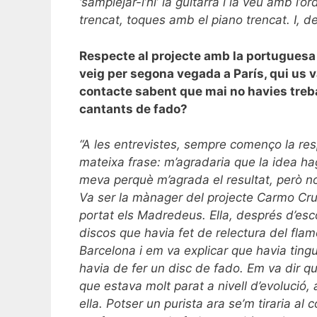
‘samplejar-l’hi’ la guitarra i la veu amb l
trencat, toques amb el piano trencat. I, d
Respecte al projecte amb la portuguesa L
veig per segona vegada a París, qui us 
contacte sabent que mai no havies treb
cantants de fado?
“A les entrevistes, sempre començo la re
mateixa frase: m’agradaria que la idea h
meva perquè m’agrada el resultat, però n
Va ser la mànager del projecte Carmo Cru
portat els Madredeus. Ella, després d’esc
discos que havia fet de relectura del flam
Barcelona i em va explicar que havia tingu
havia de fer un disc de fado. Em va dir q
que estava molt parat a nivell d’evolució, 
ella. Potser un purista ara se’m tiraria al col