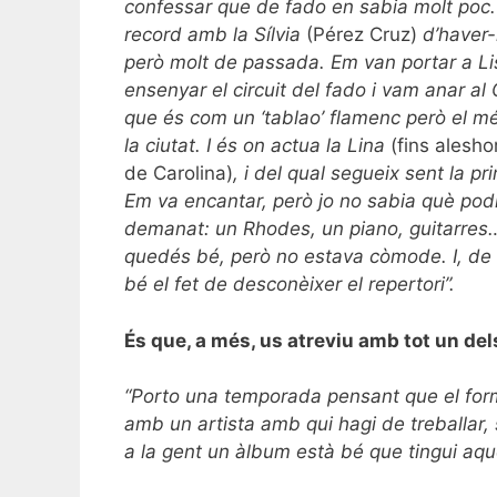
confessar que de fado en sabia molt poc. 
record amb la Sílvia
(Pérez Cruz)
d’haver-
però molt de passada. Em van portar a L
ensenyar el circuit del fado i vam anar a
que és com un ‘tablao’ flamenc però el m
la ciutat. I és on actua la Lina
(fins alesh
de Carolina)
, i del qual segueix sent la p
Em va encantar, però jo no sabia què podr
demanat: un Rhodes, un piano, guitarres… 
quedés bé, però no estava còmode. I, de c
bé el fet de desconèixer el repertori”.
És que, a més, us atreviu amb tot un de
“Porto una temporada pensant que el form
amb un artista amb qui hagi de treballar, 
a la gent un àlbum està bé que tingui aqu