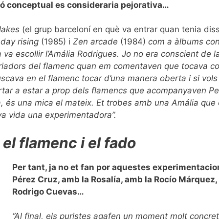
ió conceptual es consideraria pejorativa…
Flakes
(el grup barceloní en què va entrar quan tenia dis
 day rising
(1985)
i
Zen arcade
(1984)
com a àlbums concep
va escollir l’Amália Rodrigues. Jo no era conscient de la 
oriadors del flamenc quan em comentaven que tocava co
buscava en el flamenc tocar d’una manera oberta i si vol
ortar a estar a prop dels flamencs que acompanyaven P
 és una mica el mateix. Et trobes amb una Amália que e
eva vida una experimentadora”.
l flamenc i el fado
Per tant, ja no et fan por aquestes experimentacion
Pérez Cruz, amb la Rosalía, amb la Rocío Márquez,
Rodrigo Cuevas…
“Al final, els puristes agafen un moment molt concret