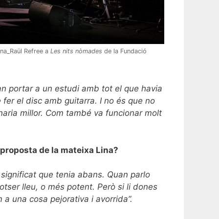
na_Raül Refree a
Les nits nòmades
de la Fundació
an portar a un estudi amb tot el que havia
fer el disc amb guitarra. I no és que no
naria millor. Com també va funcionar molt
 proposta de la mateixa Lina?
ignificat que tenia abans. Quan parlo
tser lleu, o més potent. Però si li dones
a una cosa pejorativa i avorrida”.