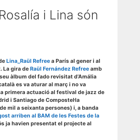
Rosalía i Lina són
 de
Lina_Raül Refree
a París al gener i al
. La gira de
Raül Fernández Refree
amb
seu àlbum del fado revisitat d’Amália
atalà es va aturar al març i no va
a primera actuació al festival de jazz de
rid i Santiago de Compostel·la
de mil a seixanta persones) i, a banda
ost arriben al BAM de les Festes de la
s ja havien presentat el projecte al