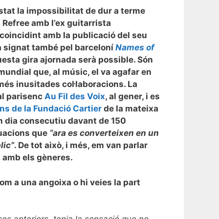
tat la impossibilitat de dur a terme
Refree amb l’ex guitarrista
oincidint amb la publicació del seu
a signat també pel barceloní
Names of
esta gira ajornada serà possible. Són
undial que, al músic, el va agafar en
 més inusitades col·laboracions. La
al parisenc
Au Fil des Voix
, al gener, i es
ins de la Fundació Cartier
de la mateixa
gon dia consecutiu davant de 150
tuacions que
“ara es converteixen en un
lic”
. De tot això, i més, em van parlar
a amb els gèneres.
om a una angoixa o hi veies la part