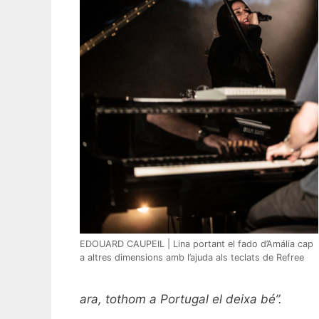
EDOUARD CAUPEIL | Lina portant el fado d’Amália cap
a altres dimensions amb l’ajuda als teclats de Refree
ara, tothom a Portugal el deixa bé”.