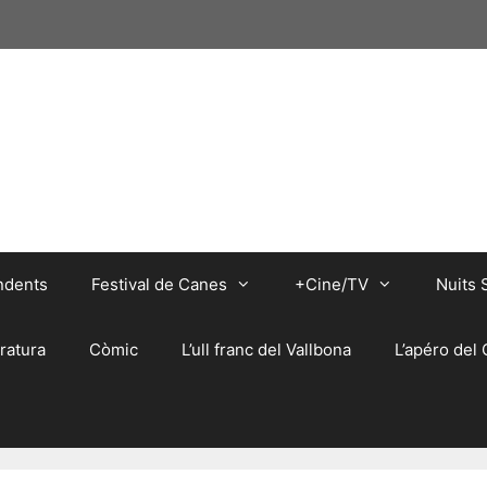
ndents
Festival de Canes
+Cine/TV
Nuits 
eratura
Còmic
L’ull franc del Vallbona
L’apéro del 