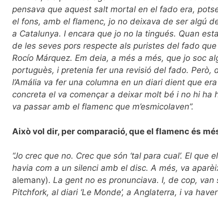
pensava que aquest salt mortal en el fado era, potse
el fons, amb el flamenc, jo no deixava de ser algú d
a Catalunya. I encara que jo no la tingués. Quan es
de les seves pors respecte als puristes del fado que
Rocío Márquez. Em deia, a més a més, que jo soc al
portuguès, i pretenia fer una revisió del fado. Però
l’Amália va fer una columna en un diari dient que era
concreta el va començar a deixar molt bé i no hi ha h
va passar amb el flamenc que m’esmicolaven”.
Això vol dir, per comparació, que el flamenc és mé
“Jo crec que no. Crec que són ‘tal para cual’. El que 
havia com a un silenci amb el disc. A més, va aparèi
alemany).
La gent no es pronunciava. I, de cop, van 
Pitchfork, al diari ‘Le Monde’, a Anglaterra, i va hav