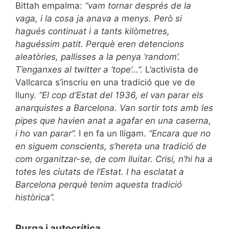
Bittah empalma:
“vam tornar després de la
vaga, i la cosa ja anava a menys. Però si
hagués continuat i a tants kilòmetres,
haguéssim patit. Perquè eren detencions
aleatòries, pallisses a la penya ‘random’.
T’enganxes al twitter a ‘tope’…”.
L’activista de
Vallcarca s’inscriu en una tradició que ve de
lluny.
“El cop d’Estat del 1936, el van parar els
anarquistes a Barcelona. Van sortir tots amb les
pipes que havien anat a agafar en una caserna,
i ho van parar”.
I en fa un lligam.
“Encara que no
en siguem conscients, s’hereta una tradició de
com organitzar-se, de com lluitar. Crisi, n’hi ha a
totes les ciutats de l’Estat. I ha esclatat a
Barcelona perquè tenim aquesta tradició
històrica”.
Purga i autocrítica