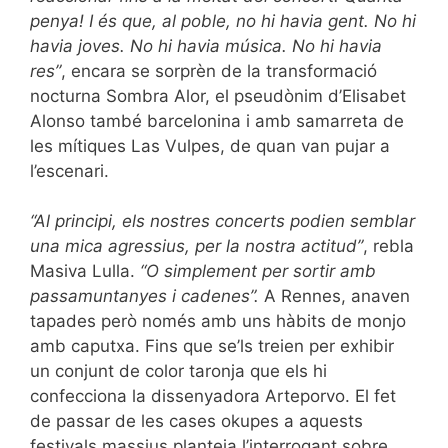
penya! I és que, al poble, no hi havia gent. No hi
havia joves. No hi havia música. No hi havia
res”
, encara se sorprèn de la transformació
nocturna Sombra Alor, el pseudònim d’Elisabet
Alonso també barcelonina i amb samarreta de
les mítiques Las Vulpes, de quan van pujar a
l’escenari.
“Al principi, els nostres concerts podien semblar
una mica agressius, per la nostra actitud”
, rebla
Masiva Lulla.
“O simplement per sortir amb
passamuntanyes i cadenes”.
A Rennes,
anaven
tapades però només amb uns hàbits de monjo
amb caputxa. Fins que se’ls treien per exhibir
un conjunt de color taronja que els hi
confecciona la dissenyadora Arteporvo. El fet
de passar de les cases okupes a aquests
festivals massius planteja l’interrogant sobre