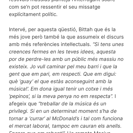
com se’n pot ressentir el seu missatge
explícitament polític.
Intervé, per aquesta qüestió, Bittah que és la
més jove però també la que assumeix el discurs
amb més referències intel·lectuals.
“Si tens unes
creences fermes en les teves idees, aquesta
por de perdre-les amb un públic més massiu no
existeix. Jo vull caminar pel meu barri i que la
gent que em pari, em respecti. Que em digui:
què ‘guay’ el que estàs aconseguint amb la
música!’. Em dona igual tenir un cotxe i més
‘pepinos’, si la meva penya no em respecta”.
I
afegeix que
“treballar de la música és un
privilegi. Si en un determinat moment s’ha de
tornar a ‘currar’ al McDonald’s i tal com funciona
el mercat laboral, tampoc em cauran els anells.