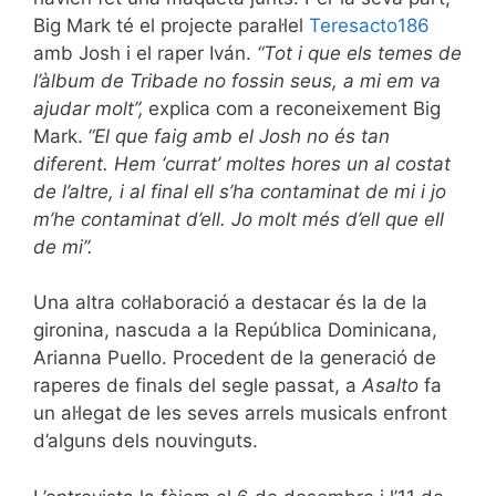
Big Mark té el projecte paral·lel
Teresacto186
amb Josh i el raper Iván.
“Tot i que els temes de
l’àlbum de Tribade no fossin seus, a mi em va
ajudar molt”,
explica com a reconeixement Big
Mark.
“El que faig amb el Josh no és tan
diferent. Hem ‘currat’ moltes hores un al costat
de l’altre, i al final ell s’ha contaminat de mi i jo
m’he contaminat d’ell. Jo molt més d’ell que ell
de mi”.
Una altra col·laboració a destacar és la de la
gironina, nascuda a la República Dominicana,
Arianna Puello. Procedent de la generació de
raperes de finals del segle passat, a
Asalto
fa
un al·legat de les seves arrels musicals enfront
d’alguns dels nouvinguts.