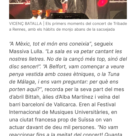
VICENÇ BATALLA | Els primers moments del concert de Tribade
a Rennes, amb els hàbits de monjo abans de la sacsejada
“A Mèxic, tot el món ens coneixia”
, segueix
Massiva Lulla.
“La sala es va petar cantant les
nostres lletres. No de la cançó més top, sinó del
disc sencer!”. “A Belfort, vam començar a veure
penya vestida amb coses ètniques, o la Tuna
de Málaga, i ens vam preguntar: per què ens
porten aquí?”
, recorda per la seva part del mes
d’abril Bittah, àlies d’Alba Martínez i veïna del
barri barceloní de Vallcarca. Eren al Festival
Internacional de Musiques Universitàries, en
una ciutat francesa prop de Suïssa on van
actuar davant de deu mil persones.
“No vam
reaccionar fins a la meitat del concert! Quanta