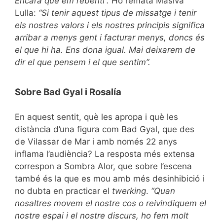
Encara que em rebenti”.
Ho remata Masiva
Lulla:
“Si tenir aquest tipus de missatge i tenir
els nostres valors i els nostres principis significa
arribar a menys gent i facturar menys, doncs és
el que hi ha. Ens dona igual. Mai deixarem de
dir el que pensem i el que sentim”.
Sobre Bad Gyal i Rosalía
En aquest sentit, què les apropa i què les
distància d’una figura com Bad Gyal, que des
de Vilassar de Mar i amb només 22 anys
inflama l’audiència? La resposta més extensa
correspon a Sombra Alor, que sobre l’escena
també és la que es mou amb més desinhibició i
no dubta en practicar el
twerking
.
“Quan
nosaltres movem el nostre cos o reivindiquem el
nostre espai i el nostre discurs, ho fem molt