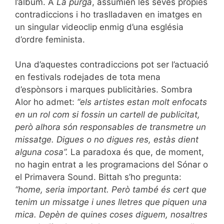
l’àlbum. A
La purga
, assumien les seves pròpies
contradiccions i ho traslladaven en imatges en
un singular videoclip enmig d’una església
d’ordre feminista.
Una d’aquestes contradiccions pot ser l’actuació
en festivals rodejades de tota mena
d’espònsors i marques publicitàries. Sombra
Alor ho admet:
“els artistes estan molt enfocats
en un rol com si fossin un cartell de publicitat,
però alhora són responsables de transmetre un
missatge. Digues o no digues res, estàs dient
alguna cosa”.
La paradoxa és que, de moment,
no hagin entrat a les programacions del Sónar o
el Primavera Sound. Bittah s’ho pregunta:
“home, seria important. Però també és cert que
tenim un missatge i unes lletres que piquen una
mica. Depèn de quines coses diguem, nosaltres