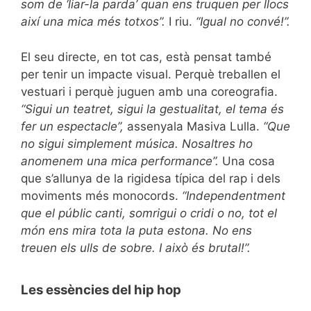
som de ‘liar-la parda’ quan ens truquen per llocs
així una mica més totxos”.
I riu.
“Igual no convé!”.
El seu directe, en tot cas, està pensat també
per tenir un impacte visual. Perquè treballen el
vestuari i perquè juguen amb una coreografia.
“Sigui un teatret, sigui la gestualitat, el tema és
fer un espectacle”,
assenyala Masiva Lulla.
“Que
no sigui simplement música. Nosaltres ho
anomenem una mica performance”.
Una cosa
que s’allunya de la rigidesa típica del rap i dels
moviments més monocords.
“Independentment
que el públic canti, somrigui o cridi o no, tot el
món ens mira tota la puta estona. No ens
treuen els ulls de sobre. I això és brutal!”.
Les essències del hip hop