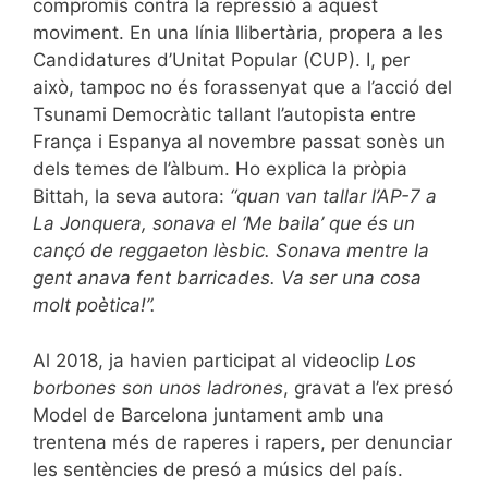
compromís contra la repressió a aquest
moviment. En una línia llibertària, propera a les
Candidatures d’Unitat Popular (CUP). I, per
això, tampoc no és forassenyat que a l’acció del
Tsunami Democràtic tallant l’autopista entre
França i Espanya al novembre passat sonès un
dels temes de l’àlbum. Ho explica la pròpia
Bittah, la seva autora:
“quan van tallar l’AP-7 a
La Jonquera, sonava el ‘Me baila’ que és un
cançó de reggaeton lèsbic. Sonava mentre la
gent anava fent barricades. Va ser una cosa
molt poètica!”.
Al 2018, ja havien participat al videoclip
Los
borbones son unos ladrones
, gravat a l’ex presó
Model de Barcelona juntament amb una
trentena més de raperes i rapers, per denunciar
les sentències de presó a músics del país.