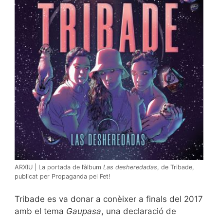
ARXIU | La portada de l’àlbum
Las desheredadas
, de Tribade,
publicat per Propaganda pel Fet!
Tribade es va donar a conèixer a finals del 2017
amb el tema
Gaupasa
, una declaració de