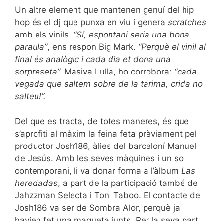
Un altre element que mantenen genuí del hip
hop és el dj que punxa en viu i genera
scratches
amb els vinils.
“Sí, espontani seria una bona
paraula”
, ens respon Big Mark.
“Perquè el vinil al
final és analògic i cada dia et dona una
sorpreseta”.
Masiva Lulla, ho corrobora:
“cada
vegada que saltem sobre de la tarima, crida no
salteu!”.
Del que es tracta, de totes maneres, és que
s’aprofiti al màxim la feina feta prèviament pel
productor Josh186, àlies del barceloní Manuel
de Jesús. Amb les seves màquines i un so
contemporani, li va donar forma a l’àlbum
Las
heredadas
, a part de la participació també de
Jahzzman Selecta i Toni Taboo. El contacte de
Josh186 va ser de Sombra Alor, perquè ja
havien fet una maqueta junts. Per la seva part,