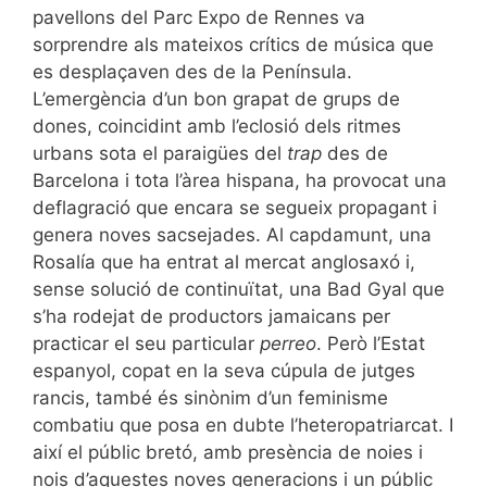
pavellons del Parc Expo de Rennes va
sorprendre als mateixos crítics de música que
es desplaçaven des de la Península.
L’emergència d’un bon grapat de grups de
dones, coincidint amb l’eclosió dels ritmes
urbans sota el paraigües del
trap
des de
Barcelona i tota l’àrea hispana, ha provocat una
deflagració que encara se segueix propagant i
genera noves sacsejades. Al capdamunt, una
Rosalía que ha entrat al mercat anglosaxó i,
sense solució de continuïtat, una Bad Gyal que
s’ha rodejat de productors jamaicans per
practicar el seu particular
perreo
. Però l’Estat
espanyol, copat en la seva cúpula de jutges
rancis, també és sinònim d’un feminisme
combatiu que posa en dubte l’heteropatriarcat. I
així el públic bretó, amb presència de noies i
nois d’aquestes noves generacions i un públic