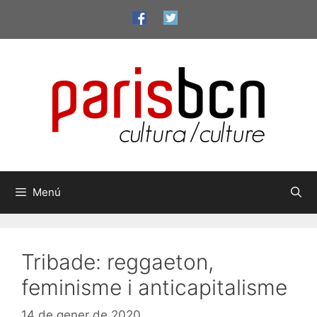
Vés
al
contingut
Menú
Tribade: reggaeton,
feminisme i anticapitalisme
14 de gener de 2020