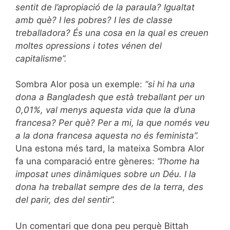
sentit de l’apropiació de la paraula? Igualtat
amb què? I les pobres? I les de classe
treballadora? És una cosa en la qual es creuen
moltes opressions i totes vénen del
capitalisme”.
Sombra Alor posa un exemple:
“si hi ha una
dona a Bangladesh que està treballant per un
0,01%, val menys aquesta vida que la d’una
francesa? Per què? Per a mi, la que només veu
a la dona francesa aquesta no és feminista”.
Una estona més tard, la mateixa Sombra Alor
fa una comparació entre gèneres:
“l’home ha
imposat unes dinàmiques sobre un Déu. I la
dona ha treballat sempre des de la terra, des
del parir, des del sentir”.
Un comentari que dona peu perquè Bittah