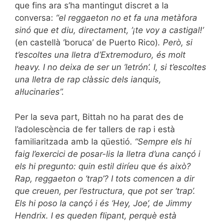
que fins ara s’ha mantingut discret a la
conversa:
“el reggaeton no et fa una metàfora
sinó que et diu, directament, ’¡te voy a castigal!’
(en castellà ‘boruca’ de Puerto Rico)
. Però, si
t’escoltes una lletra d’Extremoduro, és molt
heavy. I no deixa de ser un ‘letrón’. I, si t’escoltes
una lletra de rap clàssic dels ianquis,
al·lucinaries”.
Per la seva part, Bittah no ha parat des de
l’adolescència de fer tallers de rap i està
familiaritzada amb la qüestió.
“Sempre els hi
faig l’exercici de posar-lis la lletra d’una cançó i
els hi pregunto: quin estil diríeu que és això?
Rap, reggaeton o ‘trap’? I tots comencen a dir
que creuen, per l’estructura, que pot ser ‘trap’.
Els hi poso la cançó i és ‘Hey, Joe’, de Jimmy
Hendrix. I es queden flipant, perquè està