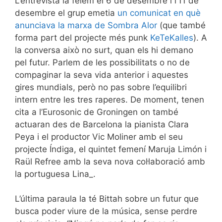
L’entrevista la fèiem el 6 de desembre i l’11 de
desembre el grup emetia
un comunicat en què
anunciava la marxa de Sombra Alor
(que també
forma part del projecte més punk
KeTeKalles
). A
la conversa això no surt, quan els hi demano
pel futur. Parlem de les possibilitats o no de
compaginar la seva vida anterior i aquestes
gires mundials, però no pas sobre l’equilibri
intern entre les tres raperes. De moment, tenen
cita a l’Eurosonic de Groningen on també
actuaran des de Barcelona la pianista Clara
Peya i el productor Vic Moliner amb el seu
projecte Índiga, el quintet femení Maruja Limón i
Raül Refree amb la seva nova col·laboració amb
la portuguesa Lina_.
L’última paraula la té Bittah sobre un futur que
busca poder viure de la música, sense perdre